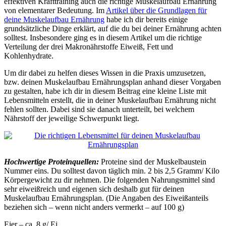
effektiven Krafttraining auch die richtige Muskelaufbau Ernährung
von elementarer Bedeutung. Im
Artikel über die Grundlagen für
deine Muskelaufbau Ernährung
habe ich dir bereits einige
grundsätzliche Dinge erklärt, auf die du bei deiner Ernährung achten
solltest. Insbesondere ging es in diesem Artikel um die richtige
Verteilung der drei Makronährstoffe Eiweiß, Fett und
Kohlenhydrate.
Um dir dabei zu helfen dieses Wissen in die Praxis umzusetzen,
bzw. deinen Muskelaufbau Ernährungsplan anhand dieser Vorgaben
zu gestalten, habe ich dir in diesem Beitrag eine kleine Liste mit
Lebensmitteln erstellt, die in deiner Muskelaufbau Ernährung nicht
fehlen sollten. Dabei sind sie danach unterteilt, bei welchem
Nährstoff der jeweilige Schwerpunkt liegt.
Hochwertige Proteinquellen:
Proteine sind der Muskelbaustein
Nummer eins. Du solltest davon täglich min. 2 bis 2,5 Gramm/ Kilo
Körpergewicht zu dir nehmen. Die folgenden Nahrungsmittel sind
sehr eiweißreich und eigenen sich deshalb gut für deinen
Muskelaufbau Ernährungsplan. (Die Angaben des Eiweißanteils
beziehen sich – wenn nicht anders vermerkt – auf 100 g)
Eier – ca. 8 g/ Ei