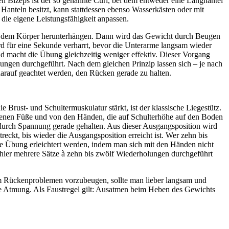
den Bizeps ist der so genannte Curl, bei dem entweder eine Langhantel
nteln besitzt, kann stattdessen ebenso Wasserkästen oder mit
die eigene Leistungsfähigkeit anpassen.
 vor dem Körper herunterhängen. Dann wird das Gewicht durch Beugen
d für eine Sekunde verharrt, bevor die Unterarme langsam wieder
nd macht die Übung gleichzeitig weniger effektiv. Dieser Vorgang
ungen durchgeführt. Nach dem gleichen Prinzip lassen sich – je nach
 darauf geachtet werden, den Rücken gerade zu halten.
 Brust- und Schultermuskulatur stärkt, ist der klassische Liegestütz.
ossenen Füße und von den Händen, die auf Schulterhöhe auf den Boden
rd durch Spannung gerade gehalten. Aus dieser Ausgangsposition wird
kt, bis wieder die Ausgangsposition erreicht ist. Wer zehn bis
die Übung erleichtert werden, indem man sich mit den Händen nicht
 hier mehrere Sätze à zehn bis zwölf Wiederholungen durchgeführt
Um Rückenproblemen vorzubeugen, sollte man lieber langsam und
ekte Atmung. Als Faustregel gilt: Ausatmen beim Heben des Gewichts