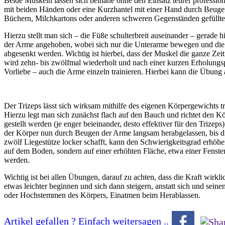
Beide Muskeln lassen sich beinahe ohne den Einsatz teurer profession
mit beiden Händen oder eine Kurzhantel mit einer Hand durch Beuge
Büchern, Milchkartons oder anderen schweren Gegenständen gefüllte T
Hierzu stellt man sich – die Füße schulterbreit auseinander – gera
der Arme angehoben, wobei sich nur die Unterarme bewegen und die O
abgesenkt werden. Wichtig ist hierbei, dass der Muskel die ganze Zei
wird zehn- bis zwölfmal wiederholt und nach einer kurzen Erholungsp
Vorliebe – auch die Arme einzeln trainieren. Hierbei kann die Übung 
Der Trizeps lässt sich wirksam mithilfe des eigenen Körpergewichts tr
Hierzu legt man sich zunächst flach auf den Bauch und richtet den 
gestellt werden (je enger beieinander, desto effektiver für den Triz
der Körper nun durch Beugen der Arme langsam herabgelassen, bis di
zwölf Liegestütze locker schafft, kann den Schwierigkeitsgrad erhöhe
auf dem Boden, sondern auf einer erhöhten Fläche, etwa einer Fenste
werden.
Wichtig ist bei allen Übungen, darauf zu achten, dass die Kraft w
etwas leichter beginnen und sich dann steigern, anstatt sich und sei
oder Hochstemmen des Körpers, Einatmen beim Herablassen.
Artikel gefallen ? Einfach weitersagen ..