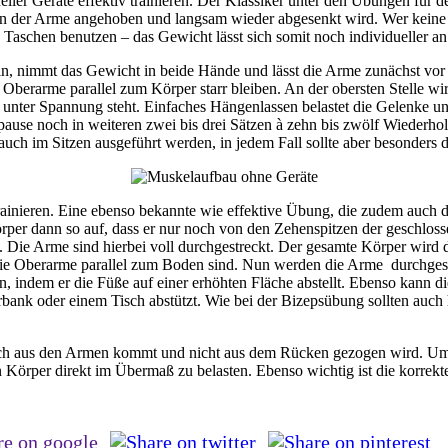
eller Geräte effektiv trainieren. Der Klassiker unter den Übungen für 
n der Arme angehoben und langsam wieder abgesenkt wird. Wer keine Ha
aschen benutzen – das Gewicht lässt sich somit noch individueller an 
de hin, nimmt das Gewicht in beide Hände und lässt die Arme zunächst
berarme parallel zum Körper starr bleiben. An der obersten Stelle wir
t unter Spannung steht. Einfaches Hängenlassen belastet die Gelenke u
ause noch in weiteren zwei bis drei Sätzen à zehn bis zwölf Wiederhol
auch im Sitzen ausgeführt werden, in jedem Fall sollte aber besonders
ainieren. Eine ebenso bekannte wie effektive Übung, die zudem auch die
Körper dann so auf, dass er nur noch von den Zehenspitzen der geschl
eps). Die Arme sind hierbei voll durchgestreckt. Der gesamte Körper wi
e Oberarme parallel zum Boden sind. Nun werden die Arme durchgestrec
n, indem er die Füße auf einer erhöhten Fläche abstellt. Ebenso kann 
rbank oder einem Tisch abstützt. Wie bei der Bizepsübung sollten auch
irklich aus den Armen kommt und nicht aus dem Rücken gezogen wird. 
nen Körper direkt im Übermaß zu belasten. Ebenso wichtig ist die korr